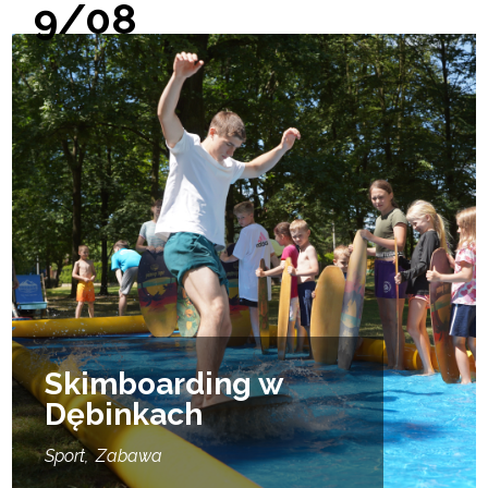
9/08
Skimboarding w
Dębinkach
Sport
Zabawa