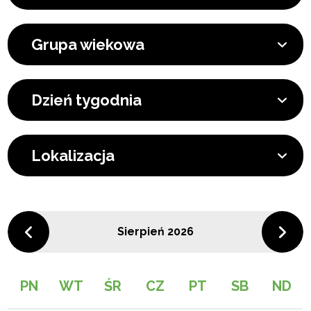
Grupa wiekowa
Dzień tygodnia
Lokalizacja
Sierpień 2026
PN
WT
ŚR
CZ
PT
SB
ND