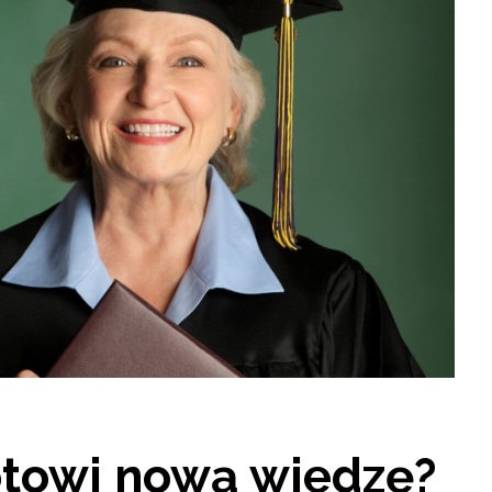
otowi nową wiedzę?