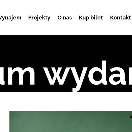
ynajem
Projekty
O nas
Kup bilet
Kontakt
um wyda