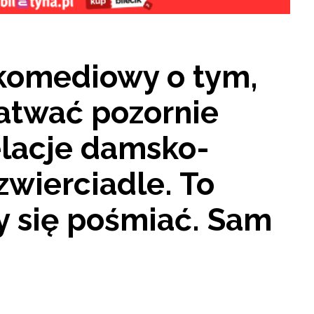
 komediowy o tym,
matwać pozornie
Relacje damsko-
wierciadle. To
y się pośmiać. Sam