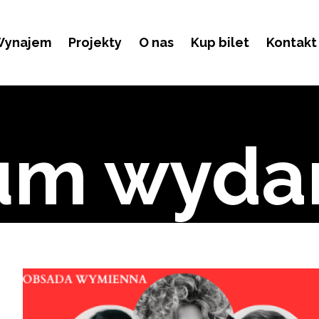
ynajem
Projekty
O nas
Kup bilet
Kontakt
um wyda