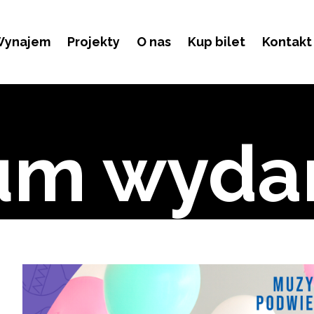
ynajem
Projekty
O nas
Kup bilet
Kontakt
um wyda