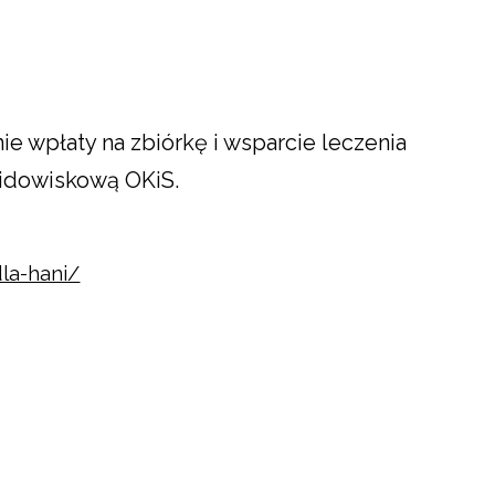
ie wpłaty na zbiórkę i wsparcie leczenia
 widowiskową OKiS.
dla-hani/
.