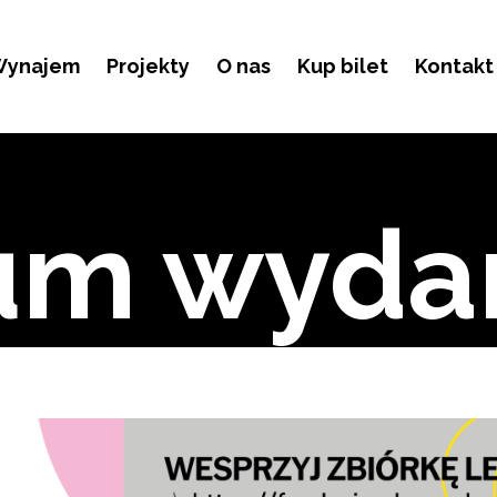
ynajem
Projekty
O nas
Kup bilet
Kontakt
um wyda