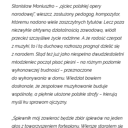
Stanisław Moniuszko – „ojciec polskiej opery
narodowej”, wieszcz, zasłużony pedagog, kompozytor,
któremu nadano wiele zaszczytnych tytułów. Lecz poza
niezwykle aktywną działalnością zawodową, wiódł
przecież szczęśliwe życie rodzinne. A że radość czerpał
z muzyki, to i tą duchową rozkoszą pragnął dzielić się
z narodem. Stąd też już jako niespełna dwudziestoletni
młodzieniec począł pisać pieśni – na różnym poziomie
wykonawczej trudności – przeznaczone
do wykonywania w domu. Wiedział bowiem
doskonale, że zespołowe muzykowanie buduje
wspólnotę, a pięknie ułożone polskie strofy – kierują
myśli ku sprawom ojczyzny.
„Śpiewnik mój zawierać będzie zbiór śpiewów na jeden
głos z towarzyszeniem fortepianu. Wiersze starałem się