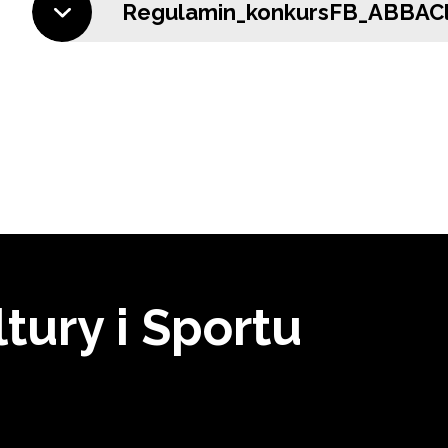
Regulamin_konkursFB_ABBACl
tury i Sportu