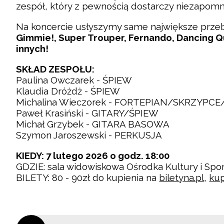
zespół, który z pewnością dostarczy niezapo
Na koncercie usłyszymy same największe przebo
Gimmie!, Super Trouper, Fernando, Dancing 
innych!
SKŁAD ZESPOŁU:
Paulina Owczarek - ŚPIEW
Klaudia Dróżdż - ŚPIEW
Michalina Wieczorek - FORTEPIAN/SKRZYPC
Paweł Krasiński - GITARY/ŚPIEW
Michał Grzybek - GITARA BASOWA
Szymon Jaroszewski - PERKUSJA
KIEDY:
7 lutego 2026 o godz. 18:00
GDZIE: sala widowiskowa Ośrodka Kultury i Spor
BILETY: 80 - 90zł do kupienia na
biletyna.pl
,
kup