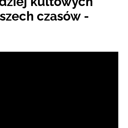
rdziej kultowych
szech czasów -