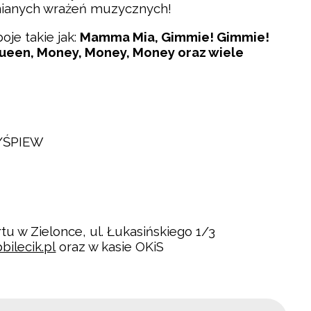
mnianych wrażeń muzycznych!
je takie jak:
Mamma Mia, Gimmie! Gimmie!
Queen, Money, Money, Money
oraz wiele
E/ŚPIEW
tu w Zielonce, ul. Łukasińskiego 1/3
bilecik.pl
oraz w kasie OKiS