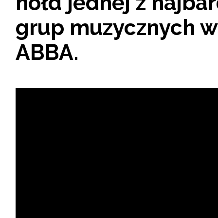
hołd jednej z najba
grup muzycznych w
ABBA.