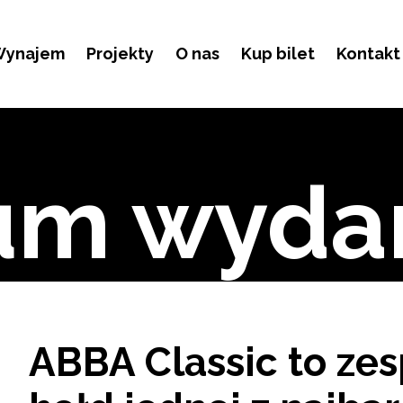
ynajem
Projekty
O nas
Kup bilet
Kontakt
um wyda
ABBA Classic to zes