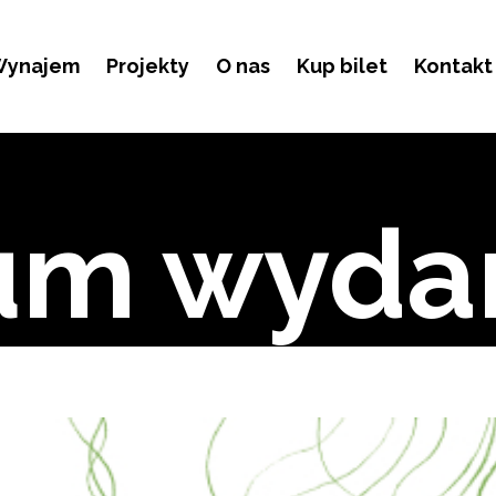
ynajem
Projekty
O nas
Kup bilet
Kontakt
um wyda