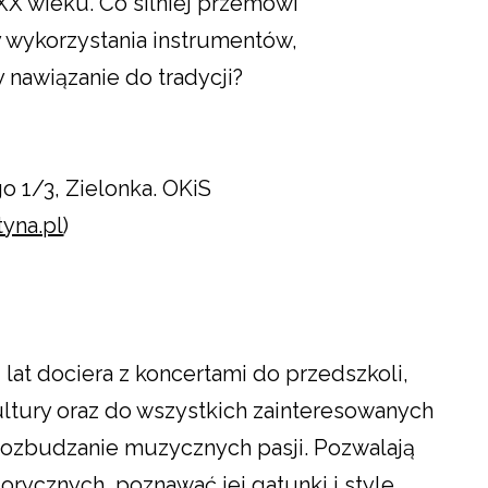
X wieku. Co silniej przemówi
wykorzystania instrumentów,
 nawiązanie do tradycji?
o 1/3, Zielonka. OKiS
tyna.pl
)
lat dociera z koncertami do przedszkoli,
ltury oraz do wszystkich zainteresowanych
rozbudzanie muzycznych pasji. Pozwalają
rycznych, poznawać jej gatunki i style,