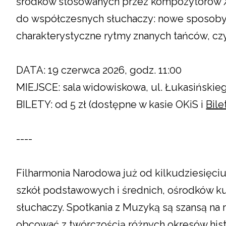
środków stosowanych przez kompozytorów X
do współczesnych słuchaczy: nowe sposoby 
charakterystyczne rytmy znanych tańców, czy
DATA: 19 czerwca 2026, godz. 11:00
MIEJSCE: sala widowiskowa, ul. Łukasińskieg
BILETY: od 5 zł (dostępne w kasie OKiS i
Bile
----
Filharmonia Narodowa już od kilkudziesięciu 
szkół podstawowych i średnich, ośrodków ku
słuchaczy.
Spotkania z Muzyką
są szansą na 
obcować z twórczością różnych okresów histo