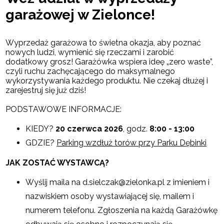
garażowej w Zielonce!
Wyprzedaż garażowa to świetna okazja, aby poznać
nowych ludzi, wymienić się rzeczami i zarobić
dodatkowy grosz! Garażówka wspiera ideę „zero waste”,
czyli ruchu zachęcającego do maksymalnego
wykorzystywania każdego produktu. Nie czekaj dłużej i
zarejestruj się już dziś!
PODSTAWOWE INFORMACJE:
KIEDY?
20 czerwca 2026
, godz.
8:00 - 13:00
GDZIE?
Parking wzdłuż torów przy Parku Dębinki
JAK ZOSTAĆ WYSTAWCĄ?
Wyślij maila na d.sielczak@zielonka.pl z imieniem i
nazwiskiem osoby wystawiającej się, mailem i
numerem telefonu. Zgłoszenia na każdą Garażówkę