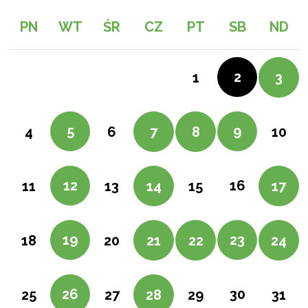
PN
WT
ŚR
CZ
PT
SB
ND
2
1
3
5
9
4
6
7
8
10
12
16
11
13
14
15
17
19
23
18
20
21
22
24
26
30
25
27
28
29
31