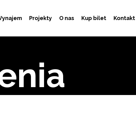
ynajem
Projekty
O nas
Kup bilet
Kontakt
enia