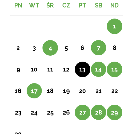
PN
WT
ŚR
CZ
PT
SB
ND
1
3
7
2
4
5
6
8
10
14
9
11
12
13
15
17
21
16
18
19
20
22
24
28
23
25
26
27
29