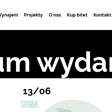
ynajem
Projekty
O nas
Kup bilet
Kontakt
um wyda
13/06