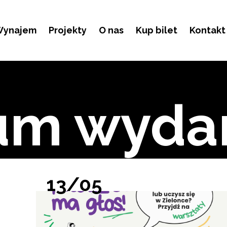
ynajem
Projekty
O nas
Kup bilet
Kontakt
um wyda
13/05