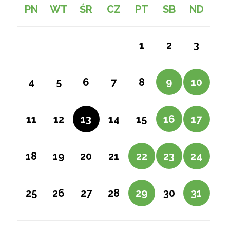
PN
WT
ŚR
CZ
PT
SB
ND
2
1
3
5
9
4
6
7
8
10
12
16
11
13
14
15
17
19
23
18
20
21
22
24
26
30
25
27
28
29
31