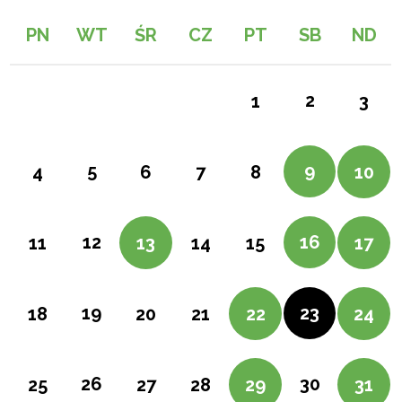
PN
WT
ŚR
CZ
PT
SB
ND
2
1
3
5
9
4
6
7
8
10
12
16
11
13
14
15
17
19
23
18
20
21
22
24
26
30
25
27
28
29
31