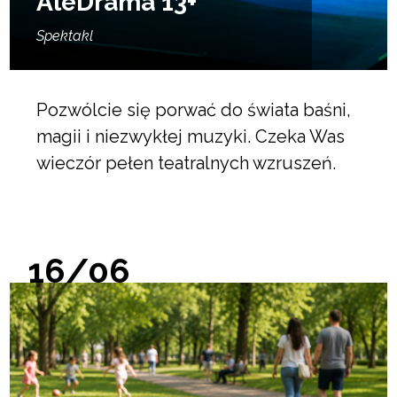
AleDrama 13+
Spektakl
Pozwólcie się porwać do świata baśni,
magii i niezwykłej muzyki. Czeka Was
wieczór pełen teatralnych wzruszeń.
16/06