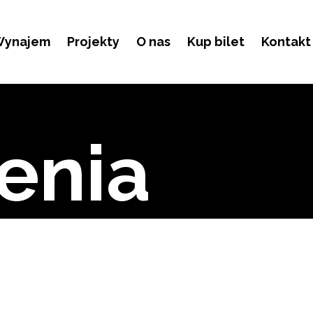
ynajem
Projekty
O nas
Kup bilet
Kontakt
enia