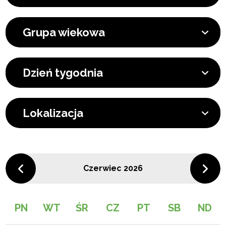
Grupa wiekowa
Dzień tygodnia
Lokalizacja
Czerwiec 2026
PN
WT
ŚR
CZ
PT
SB
ND