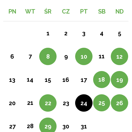
PN
WT
ŚR
CZ
PT
SB
ND
4
1
2
3
5
7
11
6
8
9
10
12
14
18
13
15
16
17
19
21
25
20
22
23
24
26
28
27
29
30
31