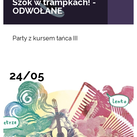
Szok w trampkach! -
ODWOŁANE
Party z kursem tańca III
24/05