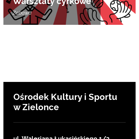
Warsztaty cyrkowe
Zabawa
Ośrodek Kultury i Sportu
w Zielonce
ul. Waleriana Łukasińskiego 1/3