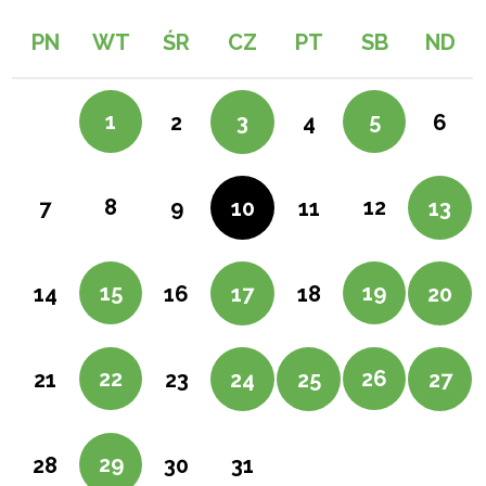
PN
WT
ŚR
CZ
PT
SB
ND
1
5
2
3
4
6
8
12
7
9
10
11
13
15
19
14
16
17
18
20
22
26
21
23
24
25
27
29
28
30
31