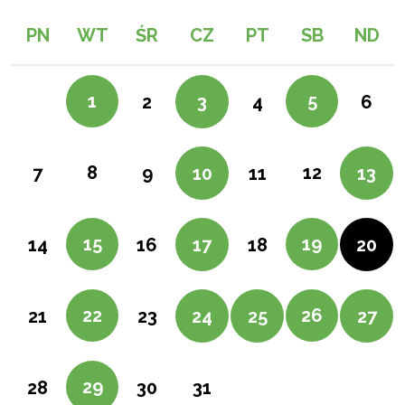
PN
WT
ŚR
CZ
PT
SB
ND
1
5
2
3
4
6
8
12
7
9
10
11
13
15
19
14
16
17
18
20
22
26
21
23
24
25
27
29
28
30
31