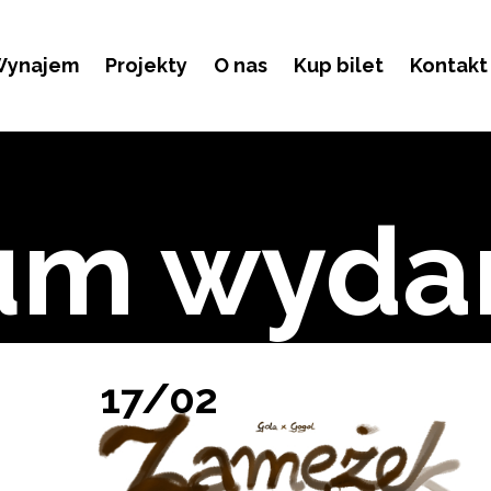
ynajem
Projekty
O nas
Kup bilet
Kontakt
um wyda
17/02