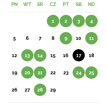
PN
WT
ŚR
CZ
PT
SB
ND
3
1
2
4
6
10
5
7
8
9
11
13
17
12
14
15
16
18
20
24
19
21
22
23
25
27
26
28
29